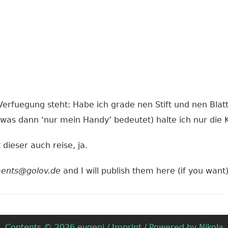
.
rfuegung steht: Habe ich grade nen Stift und nen Blatt
(was dann ‘nur mein Handy’ bedeutet) halte ich nur die 
dieser auch reise, ja.
ents@golov.de
and I will publish them here (if you want)
Contents © 2026
evgeni
/
Imprint
/ Powered by
Nikola