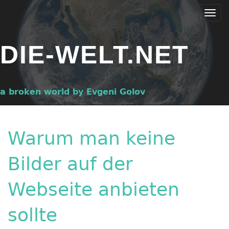
Skip
Togg
to
navi
main
DIE-WELT.NET
content
a broken world by Evgeni Golov
Warum man keine
Bilder auf der
Webseite anbieten
sollte