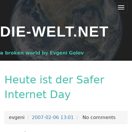
Skip
Togg
to
navi
main
DIE-WELT.NET
content
a broken world by Evgeni Golov
Heute ist der Safer
Internet Day
evgeni
2007-02-06 13:01
No comments