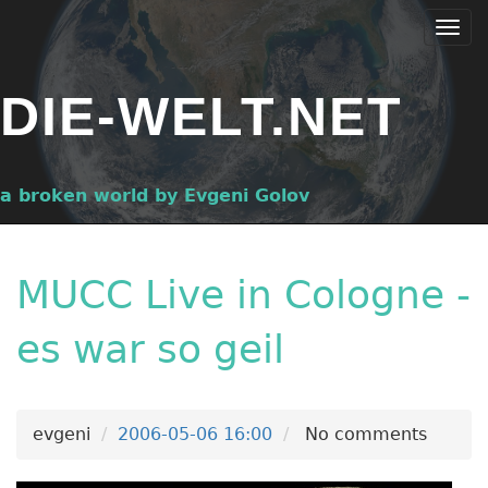
Skip
Togg
to
navi
main
DIE-WELT.NET
content
a broken world by Evgeni Golov
MUCC Live in Cologne -
es war so geil
evgeni
2006-05-06 16:00
No comments