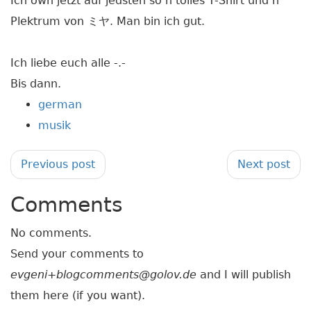
Ich own jetzt auf jedsten so n tolles T-Shirt und n
Plektrum von ミヤ. Man bin ich gut.
Ich liebe euch alle -.-
Bis dann.
german
musik
Previous post
Next post
Comments
No comments.
Send your comments to
evgeni+blogcomments@golov.de
and I will publish
them here (if you want).